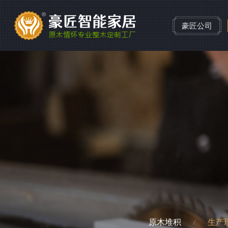
豪匠公司
Whole wood products
排屋
别墅
自建
整木全线产品
Townhouse
Villa
Self-built ho
解决方案
解决方案
解决方案
实木门
客厅
卧室
厨房
衣帽间
卫生间
地
原木堆积
生产
/