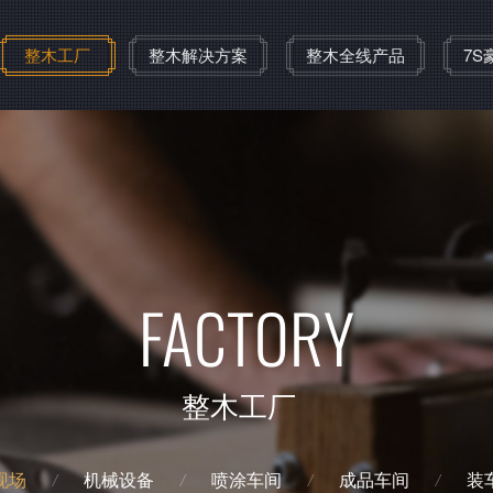
整木工厂
整木解决方案
整木全线产品
7S
房
大平层
普通住宅
use
Great flat layer
Ordinary residenc
解决方案
解决方案
下室
阁楼
护墙板
地板
楼梯
特殊定制造型
颜色系
FACTORY
整木工厂
现场
机械设备
喷涂车间
成品车间
装
/
/
/
/