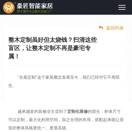
返回列表
整木定制虽好但太烧钱？扫清这些
盲区，让整木定制不再是豪宅专
Whole wood products
排屋
别墅
属！
整木全线产品
Townhouse
Villa
解决方案
解决方案
实木门
客厅
卧室
厨房
衣帽间
“全屋定制”这个家装概念发展至今，我们已经对它不再陌
自建房
生。
卫生间
地下室
阁楼
护墙板
地板
Self-built house
解决方案
楼梯
特殊定制造型
颜色系统
越来越多的装修业主尝到了
定制化装修
的甜头：柜体尺寸
大平层
可以定制，最大化利用空间，加之合理的布局，搭配起来能让居
室的整体风格更统一、更显高级。
Great flat layer