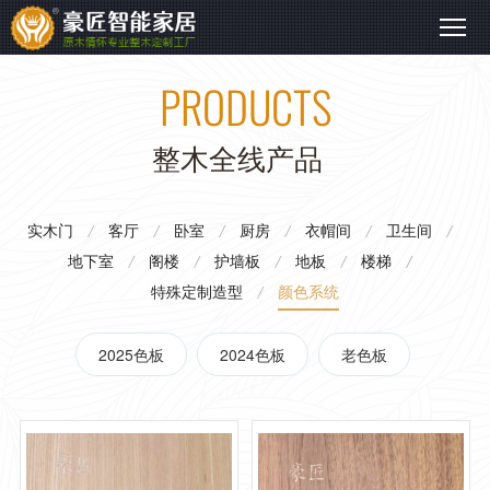
PRODUCTS
整木全线产品
Whole wood products
排屋
别墅
整木全线产品
Townhouse
Villa
实木门
客厅
卧室
厨房
衣帽间
卫生间
/
/
/
/
/
/
解决方案
解决方案
地下室
阁楼
护墙板
地板
楼梯
/
/
/
/
/
实木门
客厅
卧室
厨房
衣帽间
特殊定制造型
颜色系统
/
自建房
卫生间
地下室
阁楼
护墙板
地板
2025色板
2024色板
老色板
Self-built house
解决方案
楼梯
特殊定制造型
颜色系统
大平层
Great flat layer