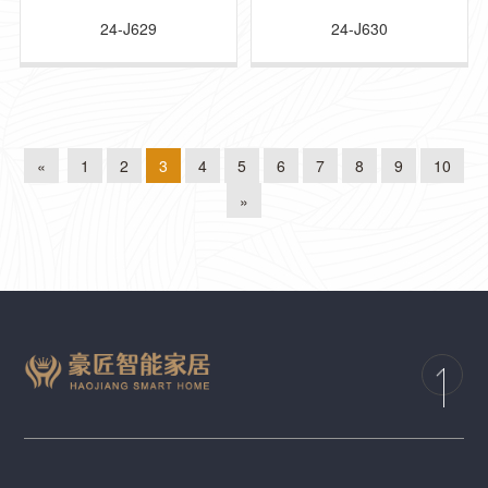
24-J629
24-J630
«
1
2
3
4
5
6
7
8
9
10
»